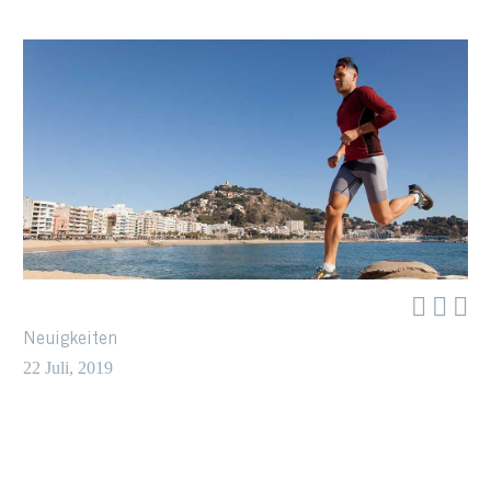



Neuigkeiten
22 Juli, 2019