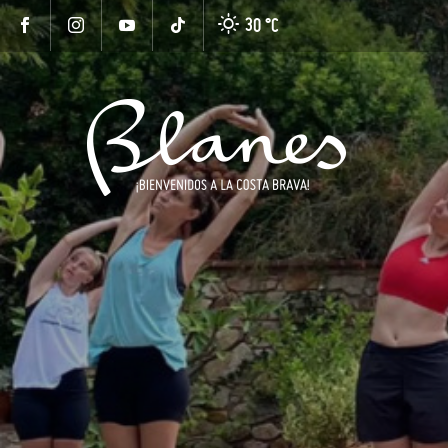
30 °
C