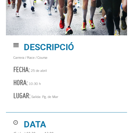
DESCRIPCIÓ
Carrera / Race / Course
FECHA:
25 de abril
HORA:
10:30 h
LUGAR:
Salida: Pg. de Mar
DATA