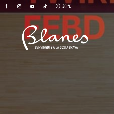
30 °
C