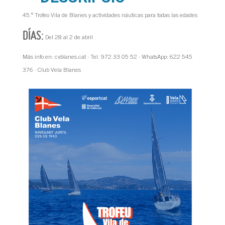
45.º Trofeo Vila de Blanes y actividades náuticas para todas las edades
DÍAS:
Del 28 al 2 de abril
Más info en: cvblanes.cat · Tel. 972 33 05 52 · WhatsApp: 622 545
376 · Club Vela Blanes