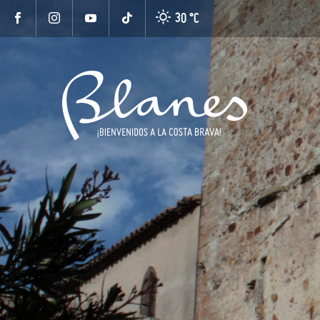
30 °
C