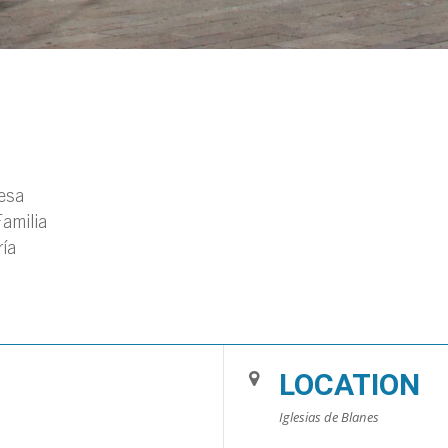
esa
amilia
ía
LOCATION
Iglesias de Blanes