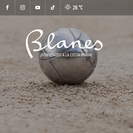
26 °
C