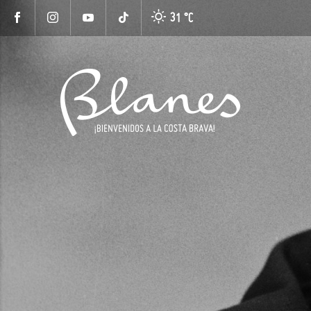
31 °
C