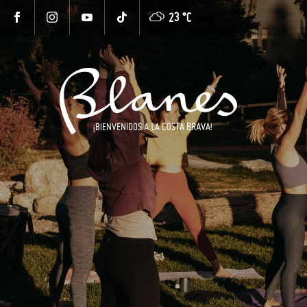
23 °
C