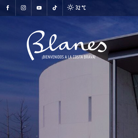
32 °
C