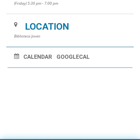
(Friday) 5:30 pm - 7:00 pm
Más información en el blog:
https://biblioteca.blanes.cat/salajove/club-
lectura-jove/
LOCATION
Biblioteca Joven
CALENDAR
GOOGLECAL