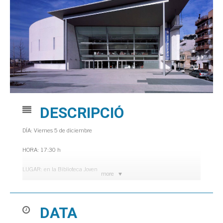
DESCRIPCIÓ
DÍA: Viernes 5 de diciembre
HORA: 17:30 h
LUGAR: en la Biblioteca Joven
more
Para jóvenes de 12 a 16 años.
DATA
Plazas limitadas. Información e inscripciones en la biblioteca. (Plazas
agotadas. Lista de espera).