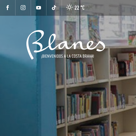
22 °
C