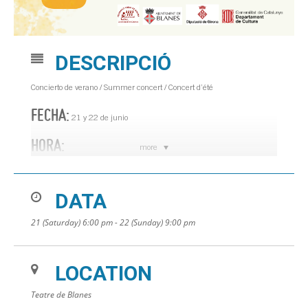
DESCRIPCIÓ
Concierto de verano / Summer concert / Concert d’été
FECHA:
21 y 22 de junio
HORA:
more
21 de junio a las 20:30 h
22 de junio a las 18 h
DATA
LUGAR:
Teatro de Blanes
21 (Saturday) 6:00 pm - 22 (Sunday) 9:00 pm
*Debido a una avería en el sistema de climatización del Teatro y a las
altas temperaturas, la organización ha decidido suspender los próximos
LOCATION
eventos programados.
Teatre de Blanes