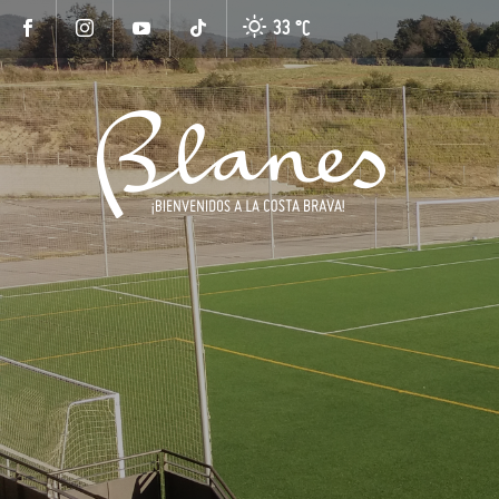
33 °
C