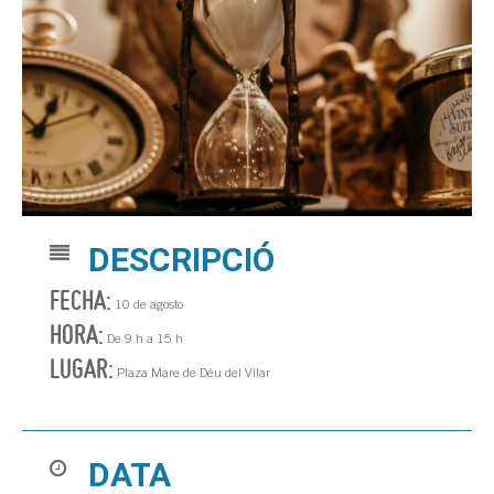
DESCRIPCIÓ
FECHA:
10 de agosto
HORA:
De 9 h a 15 h
LUGAR:
Plaza Mare de Déu del Vilar
DATA