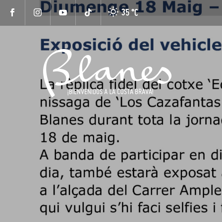
35 °
C