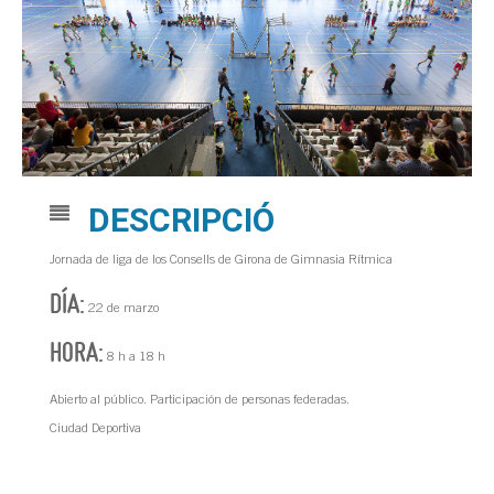
DESCRIPCIÓ
Jornada de liga de los Consells de Girona de Gimnasia Rítmica
DÍA:
22 de marzo
HORA:
8 h a 18 h
Abierto al público. Participación de personas federadas.
Ciudad Deportiva