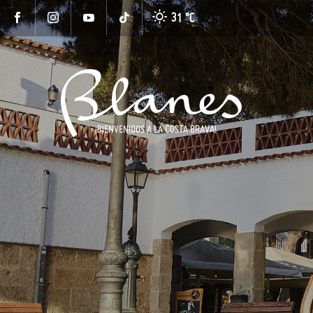
31 °
C