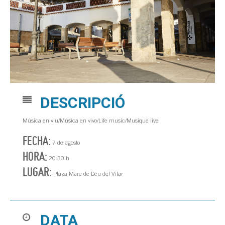
DESCRIPCIÓ
Música en viu/Música en vivo/Life music/Musique live
FECHA:
7 de agosto
HORA:
20:30 h
LUGAR:
Plaza Mare de Déu del Vilar
DATA