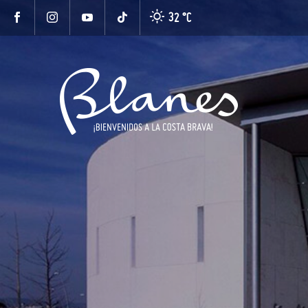
32 °
C