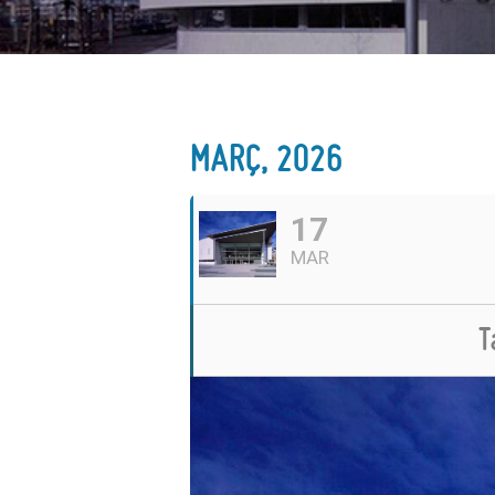
MARÇ, 2026
17
MAR
T