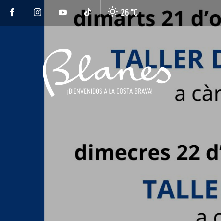
26 °
C