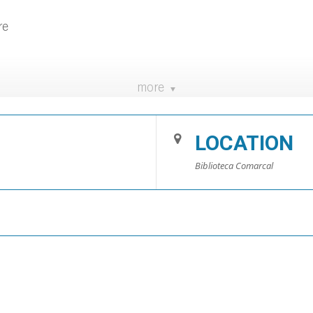
re
more
jo Blanes. Plazas limitadas, inscripciones en la Biblioteca
LOCATION
Biblioteca Comarcal