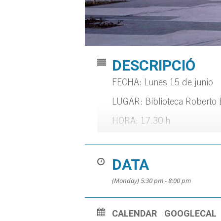
DESCRIPCIÓ
FECHA: Lunes 15 de junio
LUGAR: Biblioteca Roberto 
HORA: 17.30 h
Para niños y niñas de 5 a 
Plazas limitadas. (Plazas ag
DATA
Más información en el blog:
(Monday) 5:30 pm - 8:00 pm
CALENDAR
GOOGLECAL