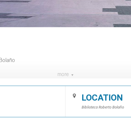
Bolaño
more
7 años, acompañados por sus padres.
otadas. Lista de espera)
LOCATION
https://biblioteca.blanes.cat/salainfantil/miniclub/
Biblioteca Roberto Bolaño