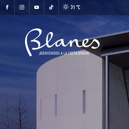
31 °
C