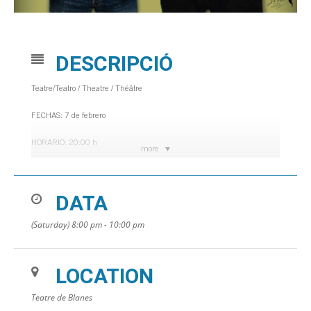
DESCRIPCIÓ
Teatre/Teatro / Theatre / Théâtre
FECHAS: 7 de febrero
HORARIO: 20:00 h
more
LUGAR: Teatro de Blanes
DATA
Venta de entradas en:
https://www.entrapolis.com
(Saturday) 8:00 pm - 10:00 pm
LOCATION
Teatre de Blanes