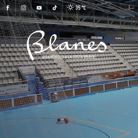
35 °
C