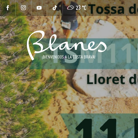
23 °
C