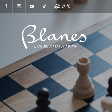
24 °
C