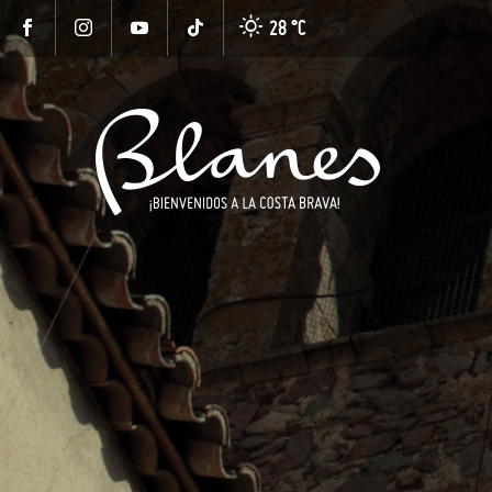
28 °
C