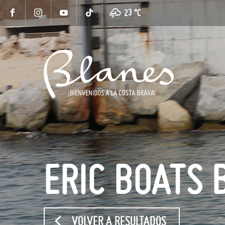
23 °
C
ERIC BOATS 
VOLVER A RESULTADOS