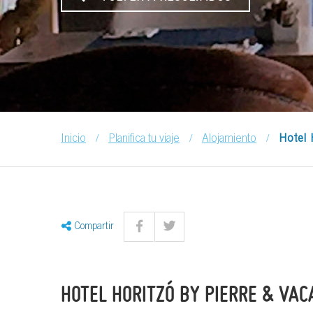
/
/
/
Inicio
Planifica tu viaje
Alojamiento
Hotel 
Compartir
HOTEL HORITZÓ BY PIERRE & VA