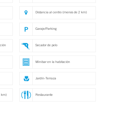
Distancia al centro (menos de 2 km)
Garaje/Parking
ación
Secador de pelo
Minibar en la habitación
Jardín-Terraza
1 km)
Restaurante