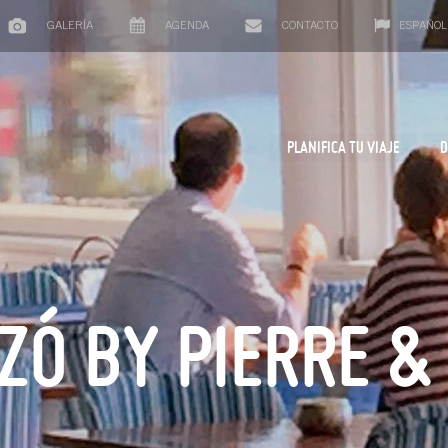
GALERÍA
AGENDA
CONTACTO
ESPAÑOL
PLANIFICA TU VIAJE
D
ZÓ BY PIERRE 