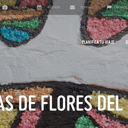
GALERÍA
AGENDA
CONTACTO
ESPAÑOL
PLANIFICA TU VIAJE
D
S DE FLORES DEL