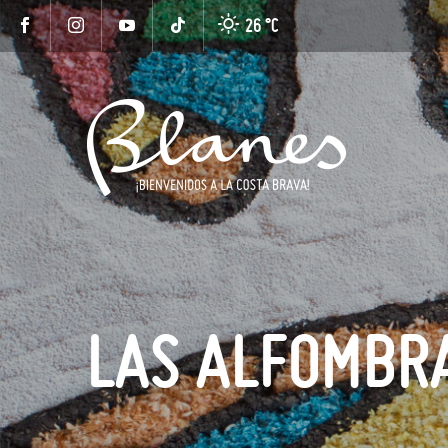
26 °
C
LAS ALFOMBRA