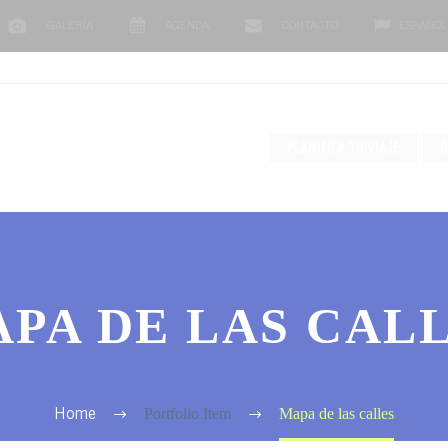
GALERÍA
AGENDA
CONTACTO
ESPAÑOL
PLANIFICA TU VIAJE
D
PA DE LAS CAL
Portfolio Item
Mapa de las calles
Home