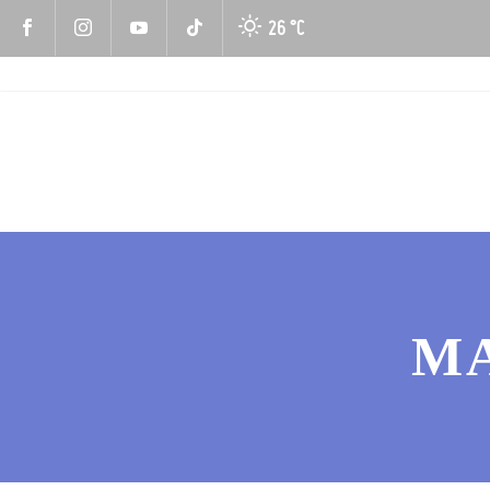
26 °
C
MA