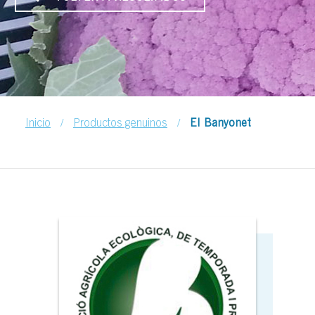
/
/
Inicio
Productos genuinos
El Banyonet