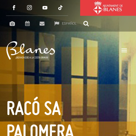
ESPAÑOL
RACÓ SA
PALOMERA