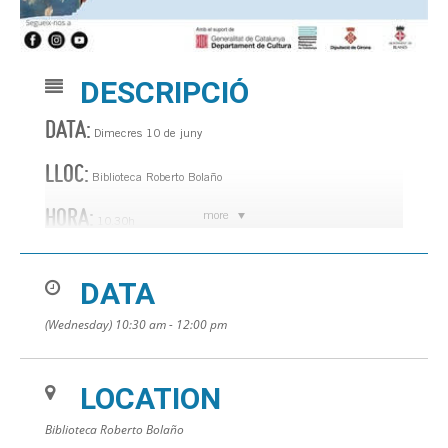
DESCRIPCIÓ
DATA:
Dimecres 10 de juny
LLOC:
Biblioteca Roberto Bolaño
HORA:
more
10.30h
Nascuts per Llegir,
nadons i famílies de 0 a 3 anys.
DATA
Setmana del mar. Memorial Albert Ros.
(Wednesday) 10:30 am - 12:00 pm
LOCATION
Biblioteca Roberto Bolaño