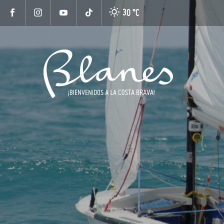
30 °
C