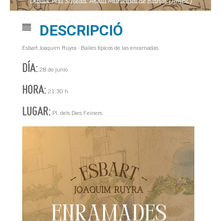
DESCRIPCIÓ
Esbart Joaquim Ruyra · Bailes típicos de las enramadas
DÍA:
28 de junio
HORA:
21:30 h
LUGAR:
Pl. dels Dies Feiners