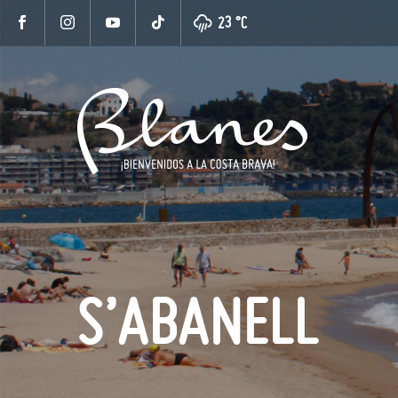
23 °
C
S’ABANELL