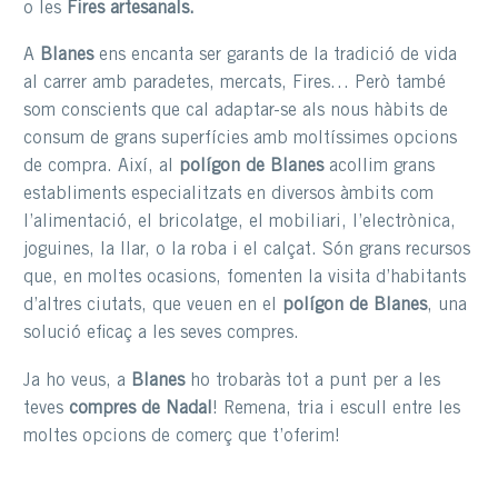
o les
Fires artesanals.
A
Blanes
ens encanta ser garants de la tradició de vida
al carrer amb paradetes, mercats, Fires… Però també
som conscients que cal adaptar-se als nous hàbits de
consum de grans superfícies amb moltíssimes opcions
de compra. Així, al
polígon de Blanes
acollim grans
establiments especialitzats en diversos àmbits com
l’alimentació, el bricolatge, el mobiliari, l’electrònica,
joguines, la llar, o la roba i el calçat. Són grans recursos
que, en moltes ocasions, fomenten la visita d’habitants
d’altres ciutats, que veuen en el
polígon de Blanes
, una
solució eficaç a les seves compres.
Ja ho veus, a
Blanes
ho trobaràs tot a punt per a les
teves
compres de Nadal
! Remena, tria i escull entre les
moltes opcions de comerç que t’oferim!