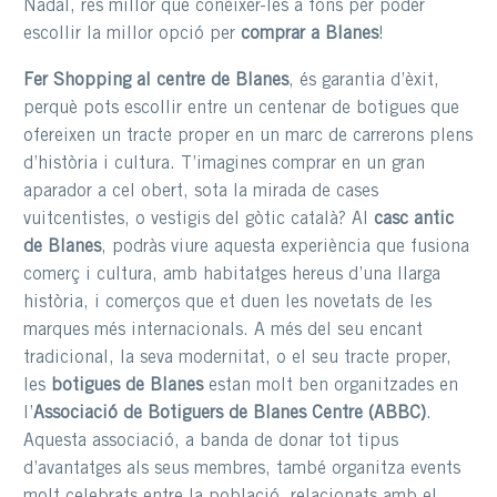
Nadal, res millor que conèixer-les a fons per poder
escollir la millor opció per
comprar a Blanes
!
Fer Shopping al centre de Blanes
, és garantia d’èxit,
perquè pots escollir entre un centenar de botigues que
ofereixen un tracte proper en un marc de carrerons plens
d’història i cultura. T’imagines comprar en un gran
aparador a cel obert, sota la mirada de cases
vuitcentistes, o vestigis del gòtic català? Al
casc antic
de Blanes
, podràs viure aquesta experiència que fusiona
comerç i cultura, amb habitatges hereus d’una llarga
història, i comerços que et duen les novetats de les
marques més internacionals. A més del seu encant
tradicional, la seva modernitat, o el seu tracte proper,
les
botigues de Blanes
estan molt ben organitzades en
l’
Associació de Botiguers de Blanes Centre (ABBC)
.
Aquesta associació, a banda de donar tot tipus
d’avantatges als seus membres, també organitza events