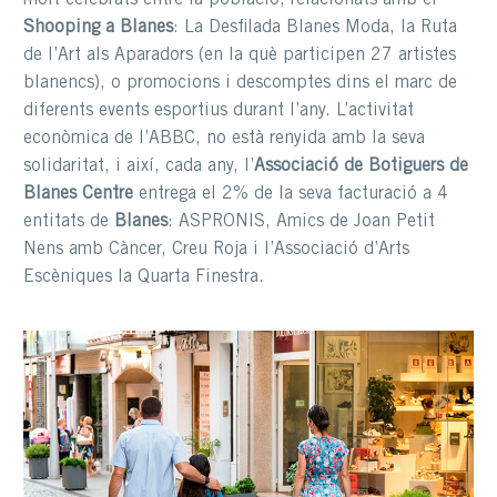
molt celebrats entre la població, relacionats amb el
Shooping a Blanes
: La Desfilada Blanes Moda, la Ruta
de l’Art als Aparadors (en la què participen 27 artistes
blanencs), o promocions i descomptes dins el marc de
diferents events esportius durant l’any. L’activitat
econòmica de l’ABBC, no està renyida amb la seva
solidaritat, i així, cada any, l’
Associació de Botiguers de
Blanes Centre
entrega el 2% de la seva facturació a 4
entitats de
Blanes
: ASPRONIS, Amics de Joan Petit
Nens amb Càncer, Creu Roja i l’Associació d’Arts
Escèniques la Quarta Finestra.