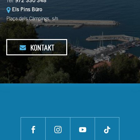
Tel:
972 330 348
Els Pins Büro
Plaça dels Càmpings, s/n
KONTAKT