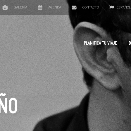
GALERÍA
AGENDA
CONTACTO
ESPAÑOL
PLANIFICA TU VIAJE
D
AÑO