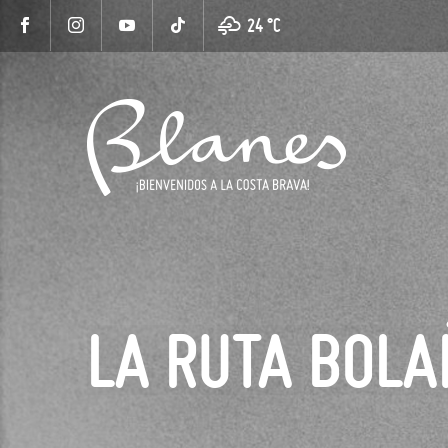
24 °
C
LA RUTA BOL