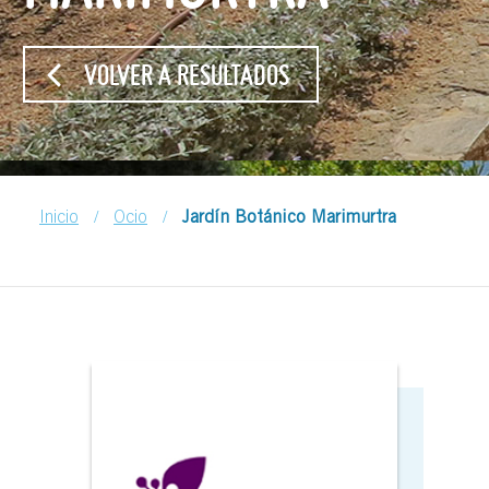
VOLVER A RESULTADOS
/
/
Inicio
Ocio
Jardín Botánico Marimurtra